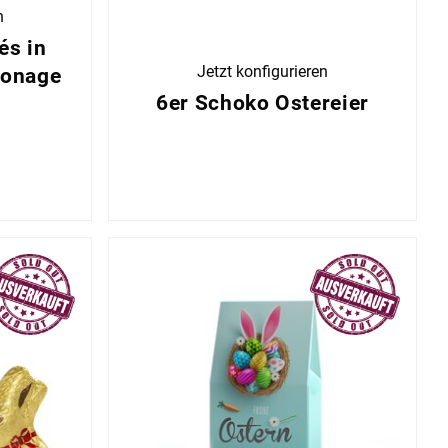
n
és in
Jetzt konfigurieren
tonage
6er Schoko Ostereier