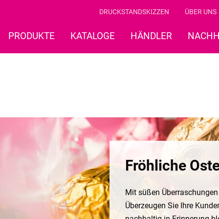
DRUCKSTANDSKIZZEN
ÜBER UNS
PRODUKTE
KATALOGE
HÄNDLER
NACHH
Fröhliche Oste
Mit süßen Überraschungen l
Überzeugen Sie Ihre Kunde
nachhaltig in Erinnerung bl