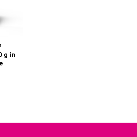
n
 g in
e