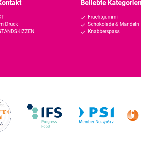
Kontakt
Beliebte Kategorie
KT
Fruchtgummi
um Druck
Schokolade & Mandeln
STANDSKIZZEN
Knabberspass