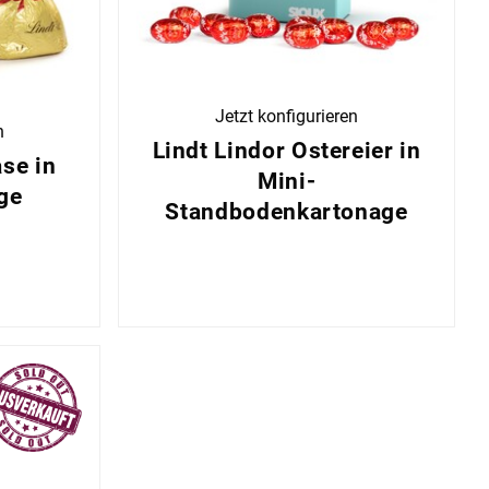
Jetzt konfigurieren
n
Lindt Lindor Ostereier in
se in
Mini-
ge
Standbodenkartonage