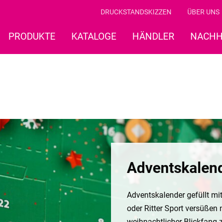
DRUCKSTANDSKIZZEN
ÜBER UNS
PRODUKTE
KATALOGE
HÄNDLER
NACHH
Adventskalen
Adventskalender gefüllt m
oder Ritter Sport versüßen 
weihnachtlicher Blickfang 