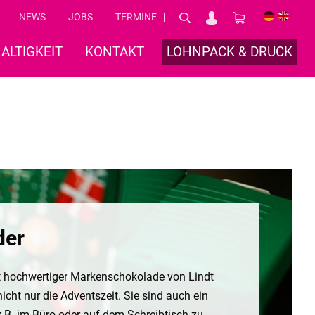
NEWS
JOBS
TERMINE
DE
EN
ALTIGKEIT
KONTAKT
LOHNPACK & DRUCK
der
it hochwertiger Markenschokolade von Lindt
nicht nur die Adventszeit. Sie sind auch ein
z.B. im Büro oder auf dem Schreibtisch zu