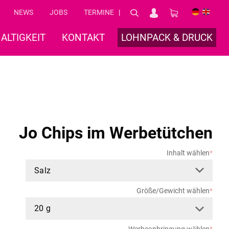
NEWS
JOBS
TERMINE
DE
EN
ALTIGKEIT
KONTAKT
LOHNPACK & DRUCK
Jo Chips im Werbetütchen
Inhalt wählen
*
Größe/Gewicht wählen
*
Werbeanbringung wählen
*