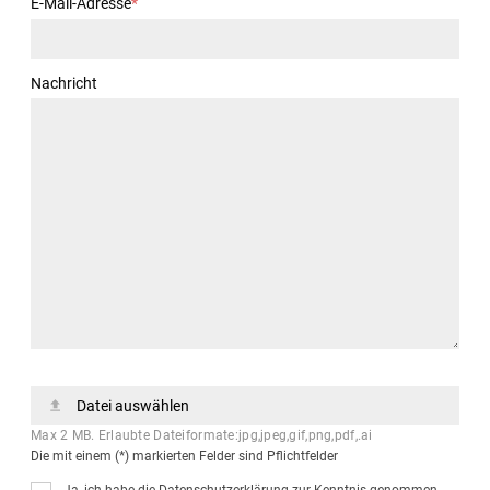
E-Mail-Adresse
*
Nachricht
Datei auswählen
Max 2 MB. Erlaubte Dateiformate:jpg,jpeg,gif,png,pdf,.ai
Die mit einem (*) markierten Felder sind Pflichtfelder
Ja, ich habe die Datenschutzerklärung zur Kenntnis genommen