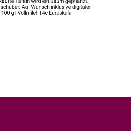
rkaufte Tafeln wird ein Baum gepflanzt.
eschuber. Auf Wunsch inklusive digitaler
0 g | Vollmilch | 4c Euroskala