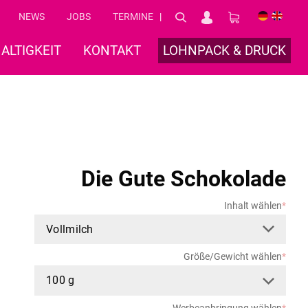
NEWS
JOBS
TERMINE
DE
EN
ALTIGKEIT
KONTAKT
LOHNPACK & DRUCK
Die Gute Schokolade
Inhalt wählen
*
Größe/Gewicht wählen
*
Werbeanbringung wählen
*