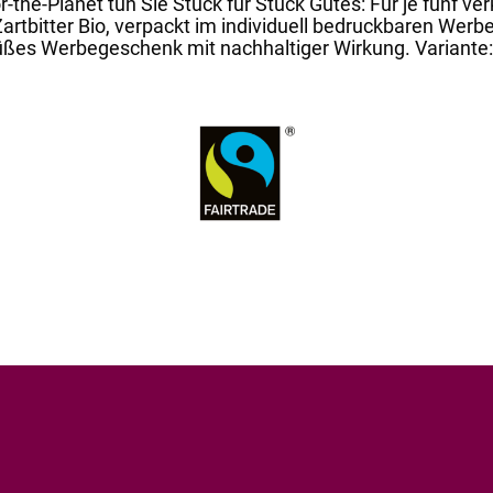
-the-Planet tun Sie Stück für Stück Gutes: Für je fünf ve
 Zartbitter Bio, verpackt im individuell bedruckbaren Werb
s Werbegeschenk mit nachhaltiger Wirkung. Variante: 10