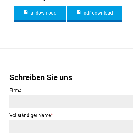
.ai download
.pdf download
Schreiben Sie uns
Firma
Vollständiger Name
*